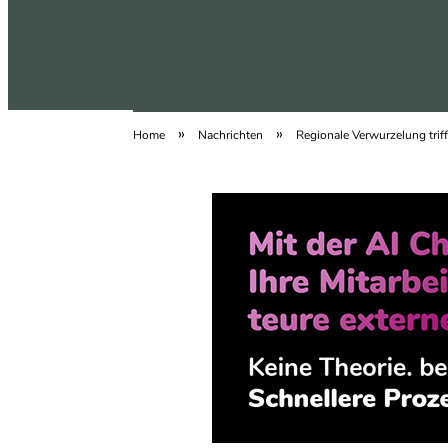
»
»
Home
Nachrichten
Regionale Verwurzelung trifft
abfallgedanken.de