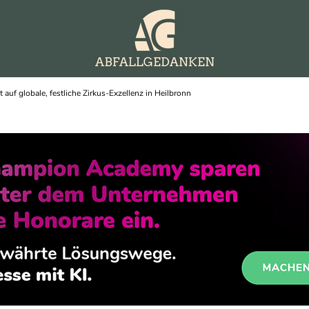
 auf globale, festliche Zirkus-Exzellenz in Heilbronn