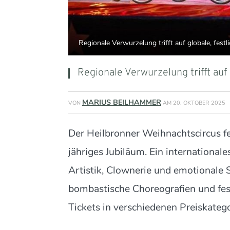
Regionale Verwurzelung trifft auf globale, fest
Regionale Verwurzelung trifft auf 
MARIUS BEILHAMMER
VON
AM
20. OKTOBER 2025
Der Heilbronner Weihnachtscircus f
jähriges Jubiläum. Ein internationa
Artistik, Clownerie und emotionale
bombastische Choreografien und fest
Tickets in verschiedenen Preiskatego