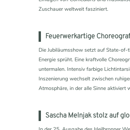
Zuschauer weltweit fasziniert.
Feuerwerkartige Choreografi
Die Jubiläumsshow setzt auf State-of-t
Energie sprüht. Eine kraftvolle Choreogr
untermalen. Intensiv farbige Lichtintars
Inszenierung wechselt zwischen ruhig
Atmosphäre, in der alle Sinne aktiviert 
Sascha Melnjak stolz auf gl
In der 25. Ausgabe des Heilbronner Wei