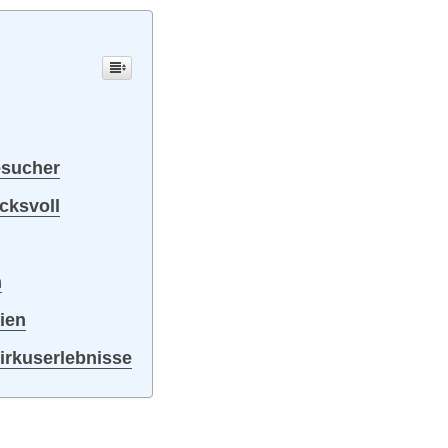
esucher
cksvoll
n
ien
zirkuserlebnisse