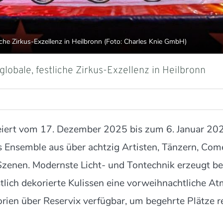
liche Zirkus-Exzellenz in Heilbronn (Foto: Charles Knie GmbH)
globale, festliche Zirkus-Exzellenz in Heilbronn
eiert vom 17. Dezember 2025 bis zum 6. Januar 202
les Ensemble aus über achtzig Artisten, Tänzern, Co
 Szenen. Modernste Licht- und Tontechnik erzeugt b
lich dekorierte Kulissen eine vorweihnachtliche At
rien über Reservix verfügbar, um begehrte Plätze re