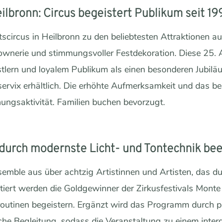
lbronn: Circus begeistert Publikum seit 19
scircus in Heilbronn zu den beliebtesten Attraktionen au
wnerie und stimmungsvoller Festdekoration. Diese 25. 
tlern und loyalem Publikum als einen besonderen Jubilä
servix erhältlich. Die erhöhte Aufmerksamkeit und das b
hungsaktivität. Familien buchen bevorzugt.
durch modernste Licht- und Tontechnik be
semble aus über achtzig Artistinnen und Artisten, das dur
entiert werden die Goldgewinner der Zirkusfestivals Mont
outinen begeistern. Ergänzt wird das Programm durch pr
e Begleitung, sodass die Veranstaltung zu einem interd