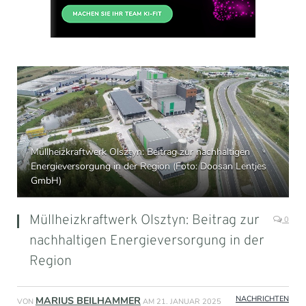
Müllheizkraftwerk Olsztyn: Beitrag zur nachhaltigen
Energieversorgung in der Region (Foto: Doosan Lentjes
GmbH)
Müllheizkraftwerk Olsztyn: Beitrag zur
0
nachhaltigen Energieversorgung in der
Region
NACHRICHTEN
MARIUS BEILHAMMER
VON
AM
21. JANUAR 2025