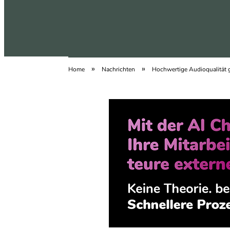
»
»
Home
Nachrichten
Hochwertige Audioqualität 
abfallgedanken.de