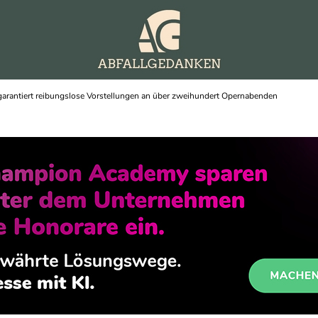
garantiert reibungslose Vorstellungen an über zweihundert Opernabenden