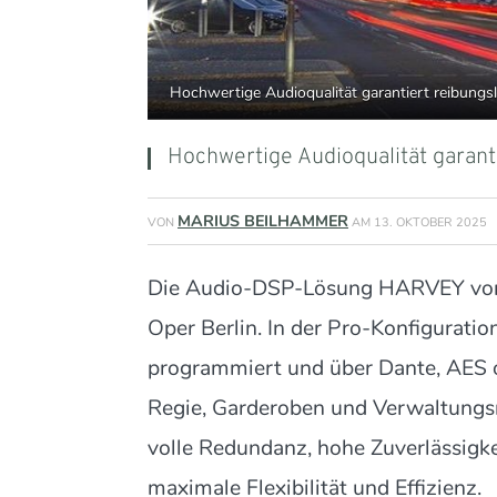
Hochwertige Audioqualität garantiert reibung
Hochwertige Audioqualität garan
MARIUS BEILHAMMER
VON
AM
13. OKTOBER 2025
Die Audio-DSP-Lösung HARVEY von 
Oper Berlin. In der Pro-Konfigurat
programmiert und über Dante, AES od
Regie, Garderoben und Verwaltungsr
volle Redundanz, hohe Zuverlässigke
maximale Flexibilität und Effizienz.