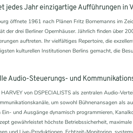
 jedes Jahr einzigartige Aufführungen in Vi
nburg öffnete 1961 nach Plänen Fritz Bornemanns im Ze
ität der drei Berliner Opernhäuser. Jährlich finden über 
ngen auftreten. Ihr vielfältiges Repertoire, die exzelle
igsten kulturellen Institutionen Berlins gemacht, die Besu
alle Audio-Steuerungs- und Kommunikatio
 HARVEY von DSPECIALISTS als zentralen Audio-Verteile
ommunikationskanäle, um sowohl Bühnenansagen als au
ich Ein- und Ausgänge dynamisch programmieren, Kanalko
zept gewährleistet höchste Betriebssicherheit, maximale
ngen und Live-Produktionen. Echtzeit-Monitoring, syste