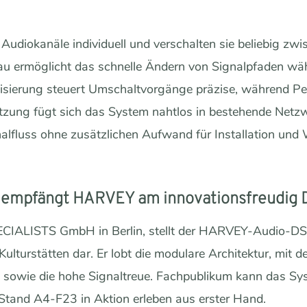
 Audiokanäle individuell und verschalten sie beliebig 
u ermöglicht das schnelle Ändern von Signalpfaden wä
tisierung steuert Umschaltvorgänge präzise, während Peg
ützung fügt sich das System nahtlos in bestehende Net
alfluss ohne zusätzlichen Aufwand für Installation und
 empfängt HARVEY am innovationsfreudig
ECIALISTS GmbH in Berlin, stellt der HARVEY-Audio-DSP
ulturstätten dar. Er lobt die modulare Architektur, mit d
, sowie die hohe Signaltreue. Fachpublikum kann das S
and A4-F23 in Aktion erleben aus erster Hand.