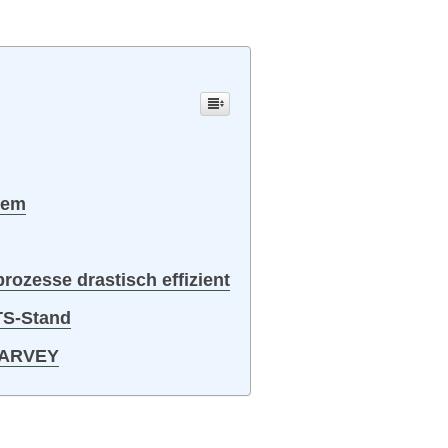
tem
ozesse drastisch effizient
TS-Stand
 HARVEY